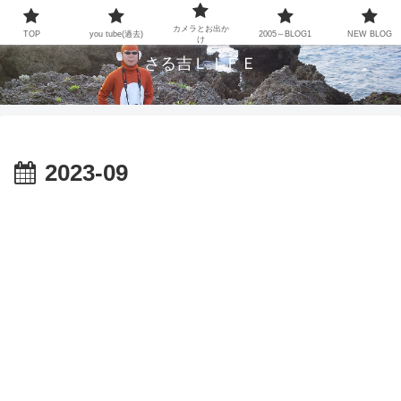
NO LIFE NO MUSIC、CAMERA、BASEBALL and GUITAR
カメラとお出か
TOP
you tube(過去)
2005～BLOG1
NEW BLOG
け
さる吉ＬＩＦＥ
2023-09