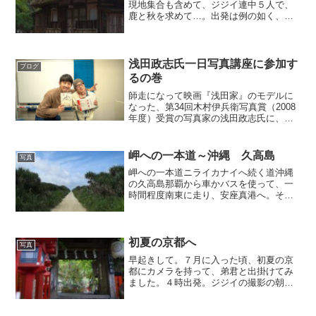
現地集合も含めて、ジジイ連中５人で、
鹿と秋を求めて…。出発は例の如く、早
朝。朝の３：３０に２人で家を出て、
４：００に一人拾って、５：００に亀山
で一人と合流して、６：００に奈良の現
地で一人と合流しての計５人...
浅田政志氏一日写真講座に参加す
ブログ
るの巻
師走になって映画『浅田家』のモデルに
なった、第34回木村伊兵衛写真賞（2008
年度）受賞の写真家の浅田政志氏に、い
つかいつかお逢い出来たらと思っており
ました。映画も観たし、テレビのドキュ
メンタリーも観たりして、作品だけでな
岬への一本道～沖縄 久高島
写真
く、その人となりに...
岬への一本道ニライカナイへ続く道沖縄
の久高島那覇から車かバスを使って、一
時間程度南東に走り、安座真港へ。そこ
から高速船かフェリーを使って20分程度
の乗船を経て、島に上陸。そして、岬へ
続く一本道。
初夏の京都へ
写真
早起きして。７月に入った頃、初夏の京
都にカメラを持って、弟君と出掛けてみ
ました。４時出発。ジジイの撮影の朝は
だいたい、決まって早い。まずの目的地
は、『貴船神社』へ。駅からだと、だい