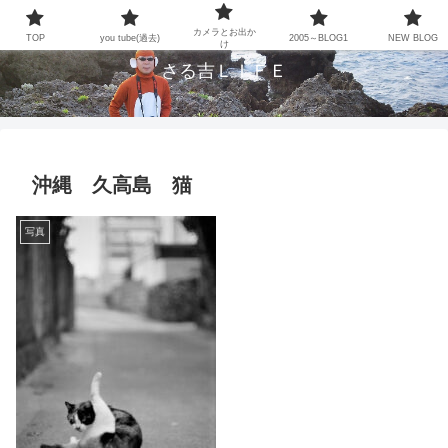
NO LIFE NO MUSIC、CAMERA、BASEBALL and GUITAR
カメラとお出か
TOP
you tube(過去)
2005～BLOG1
NEW BLOG
け
さる吉ＬＩＦＥ
沖縄 久高島 猫
写真